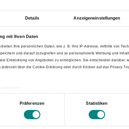
-Abend
Details
Anzeigeneinstellungen
g mit Ihren Daten
rbeiten Ihre persönlichen Daten, wie z. B. Ihre IP-Adresse, mithilfe von Te
 speichern und darauf zuzugreifen und so personalisierte Werbung und Inh
owie Entwicklung von Angeboten zu ermöglichen. Sie entscheiden darüber, w
ng jederzeit über die Cookie-Erklärung oder durch Klicken auf das Privacy T
hen.
 auch gerne:
ografische Lage erfassen, welche bis auf einige Meter genau sein können
annen nach bestimmten Merkmalen (Fingerprinting) identifizieren
Präferenzen
Statistiken
re persönlichen Daten verarbeitet werden, und legen Sie Ihre Präferenzen i