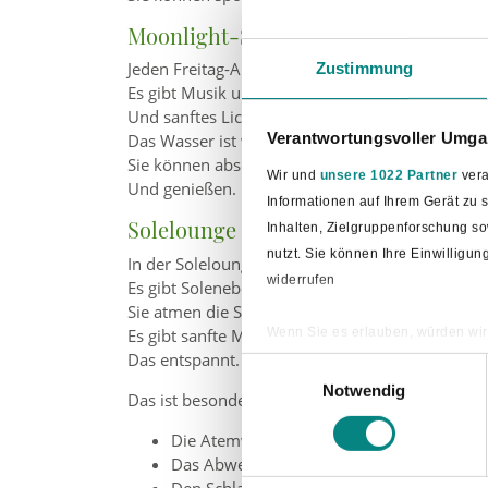
Moonlight-Schwimmen am Freitag
Jeden Freitag-Abend ist das Solebad besonders.
Zustimmung
Es gibt Musik unter Wasser.
Und sanftes Licht.
Verantwortungsvoller Umgan
Das Wasser ist warm.
Sie können abschalten.
Wir und
unsere 1022 Partner
vera
Und genießen.
Informationen auf Ihrem Gerät zu
Solelounge – wie am Meer
Inhalten, Zielgruppenforschung s
nutzt. Sie können Ihre Einwilligu
In der Solelounge können Sie 45 Minuten ausru
widerrufen
Es gibt Solenebel.
Sie atmen die Sole ein.
Wenn Sie es erlauben, würden wir
Es gibt sanfte Musik.
Das entspannt.
Informationen über Ihre ge
Einwilligungsauswahl
Ihr Gerät durch aktives Sc
Notwendig
Das ist besonders gut für:
Erfahren Sie mehr darüber, wie Ih
Die Atemwege
Das Abwehr-System
Den Schlaf