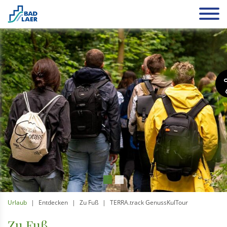
Urlaub
Entdecken
Zu Fuß
TERRA.track GenussKulTour
Zu Fuß