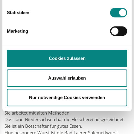
Merkmalen (Fingerprinting) identifizieren
Statistiken
Erfahren Sie mehr darüber, wie Ihre persönlichen Daten verarbeitet
werden, und legen Sie Ihre Präferenzen im
Abschnitt Einzelheiten
fest.
Marketing
Bild vergrößern
Cookies zulassen
Fleischerei Lauhoff
Auswahl erlauben
Die Fleischerei Lauhoff gibt es seit 1911.
Sie ist in Bad Laer.
Nur notwendige Cookies verwenden
Bad Laer ist eine Stadt.
Die Fleischerei macht gutes Fleisch.
Sie arbeitet mit alten Methoden.
Das Land Niedersachsen hat die Fleischerei ausgezeichnet.
Sie ist ein Botschafter für gutes Essen.
Eine besondere Wurst ist die Bad Laerer Solemettwurst.