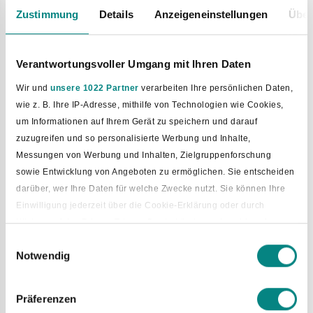
Bild vergrößern
Zustimmung
Details
Anzeigeneinstellungen
Über
Bäckerei von Thomas Meyer
Verantwortungsvoller Umgang mit Ihren Daten
Die Bäckerei backt nach alter Art.
Wir und
unsere 1022 Partner
verarbeiten Ihre persönlichen Daten,
Sie backt ohne Hilfsmittel.
wie z. B. Ihre IP-Adresse, mithilfe von Technologien wie Cookies,
Die Back-Waren sind gut verdaulich.
Die Back-Waren schmecken frisch.
um Informationen auf Ihrem Gerät zu speichern und darauf
Die Bäckerei kennt sich gut aus.
zuzugreifen und so personalisierte Werbung und Inhalte,
Sie backt für 11 Allergien und Unverträglichkeiten.
Messungen von Werbung und Inhalten, Zielgruppenforschung
Die Bäckerei backt mit guter Qualität.
sowie Entwicklung von Angeboten zu ermöglichen. Sie entscheiden
Das schmeckt man.
darüber, wer Ihre Daten für welche Zwecke nutzt. Sie können Ihre
Einwilligung jederzeit über die Cookie-Erklärung oder durch
Iburger Str. 9, Tel. 05424 9832,
www.meyer-bäckerei.de
Klicken auf das Privacy Trigger Symbol ändern oder widerrufen
Einwilligungsauswahl
Notwendig
Wenn Sie es erlauben, würden wir auch gerne:
Informationen über Ihre geografische Lage erfassen, welche
bis auf einige Meter genau sein können
Präferenzen
Ihr Gerät durch aktives Scannen nach bestimmten