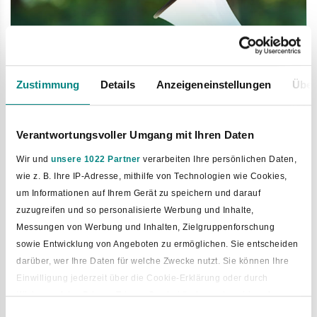
Zustimmung
Details
Anzeigeneinstellungen
Über
Mängelmelder
Verantwortungsvoller Umgang mit Ihren Daten
Wir und
unsere 1022 Partner
verarbeiten Ihre persönlichen Daten,
wie z. B. Ihre IP-Adresse, mithilfe von Technologien wie Cookies,
um Informationen auf Ihrem Gerät zu speichern und darauf
zuzugreifen und so personalisierte Werbung und Inhalte,
Messungen von Werbung und Inhalten, Zielgruppenforschung
sowie Entwicklung von Angeboten zu ermöglichen. Sie entscheiden
darüber, wer Ihre Daten für welche Zwecke nutzt. Sie können Ihre
Einwilligung jederzeit über die Cookie-Erklärung oder durch
Klicken auf das Privacy Trigger Symbol ändern oder widerrufen
Einwilligungsauswahl