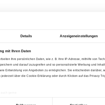
Details
Anzeigeneinstellungen
g mit Ihren Daten
rbeiten Ihre persönlichen Daten, wie z. B. Ihre IP-Adresse, mithilfe von Te
 speichern und darauf zuzugreifen und so personalisierte Werbung und Inh
owie Entwicklung von Angeboten zu ermöglichen. Sie entscheiden darüber, w
ng jederzeit über die Cookie-Erklärung oder durch Klicken auf das Privacy T
 auch gerne:
ografische Lage erfassen, welche bis auf einige Meter genau sein können
annen nach bestimmten Merkmalen (Fingerprinting) identifizieren