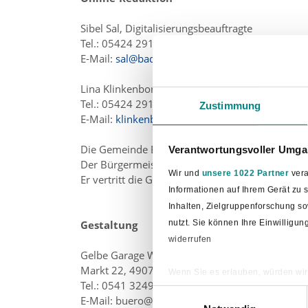
Sibel Sal, Digitalisierungsbeauftragte
Tel.: 05424 2911-14
E-Mail:
sal@bad-laer.de
Lina Klinkenborg, Public Relations
Tel.: 05424 2911-82
Zustimmung
E-Mail:
klinkenborg@bad-laer.de
Die Gemeinde Bad Laer ist verantwortlich.
Verantwortungsvoller Umgan
Der Bürgermeister heißt Tobias Avermann.
Wir und
unsere 1022 Partner
vera
Er vertritt die Gemeinde.
Informationen auf Ihrem Gerät zu
Inhalten, Zielgruppenforschung s
nutzt. Sie können Ihre Einwilligu
Gestaltung
widerrufen
Gelbe Garage Werbe-Agentur
Markt 22, 49074 Osnabrück
Wenn Sie es erlauben, würden wir
Tel.: 0541 3249678
Informationen über Ihre ge
Einwilligungsauswahl
E-Mail: buero@gelbegarage.de
Ihr Gerät durch aktives Sc