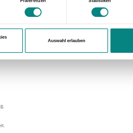
Präferenzen
Statistiken
re persönlichen Daten verarbeitet werden, und legen Sie Ihre Präferenzen i
ies
Auswahl erlauben
ig.
it.