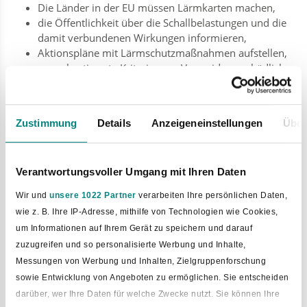
Die Länder in der EU müssen Lärmkarten machen,
die Öffentlichkeit über die Schallbelastungen und die
damit verbundenen Wirkungen informieren,
Aktionspläne mit Lärmschutzmaßnahmen aufstellen,
wenn bestimmte Kriterien zur Vermeidung schädlicher
Umwelteinwirkungen oder zum Schutz und Erhalt
ruhiger Gebiete nicht erfüllt sind, und
die EU-Kommission über die Schallbelastung und die
Zustimmung
Details
Anzeigeneinstellungen
Über
Betroffenheit der Menschen informieren.
Der Schwerpunkt der Bearbeitung in der vierten Runde liegt
auf einer Überprüfung und Überarbeitung bestehender
Verantwortungsvoller Umgang mit Ihren Daten
Lärmaktionspläne.
Wir und
unsere 1022 Partner
verarbeiten Ihre persönlichen Daten,
Bis spätestens 18. Juli 2024 müssen bestehende
Lärmaktionspläne überprüft und überarbeitet werden.
wie z. B. Ihre IP-Adresse, mithilfe von Technologien wie Cookies,
Danach sind sie bei bedeutsamen Entwicklungen für die
um Informationen auf Ihrem Gerät zu speichern und darauf
Lärmsituation erneut zu prüfen.
zuzugreifen und so personalisierte Werbung und Inhalte,
Die nächste Überprüfung fällt bis 18. Juli 2029 an.
Messungen von Werbung und Inhalten, Zielgruppenforschung
sowie Entwicklung von Angeboten zu ermöglichen. Sie entscheiden
In seiner Sitzung am 18.06.2024 hat der Rat der Gemeinde
darüber, wer Ihre Daten für welche Zwecke nutzt. Sie können Ihre
Bad Laer das Ergebnis der Offenlage des Entwurfes des