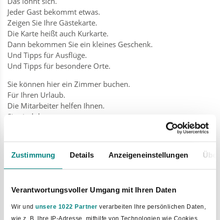
Das lohnt sich.
Jeder Gast bekommt etwas.
Zeigen Sie Ihre Gästekarte.
Die Karte heißt auch Kurkarte.
Dann bekommen Sie ein kleines Geschenk.
Und Tipps für Ausflüge.
Und Tipps für besondere Orte.
Sie können hier ein Zimmer buchen.
Für Ihren Urlaub.
Die Mitarbeiter helfen Ihnen.
Sie sind da:
6 Tage in der Woche
Am Telefon
Zustimmung
Details
Anzeigeneinstellungen
Über
Per E-Mail
Gute Beratung
Die Touristik will, dass Sie zufrieden sind.
Verantwortungsvoller Umgang mit Ihren Daten
Sie bekommen gute Beratung.
Wir und
unsere 1022 Partner
verarbeiten Ihre persönlichen Daten,
Die Beratung hat ein Siegel.
wie z. B. Ihre IP-Adresse, mithilfe von Technologien wie Cookies,