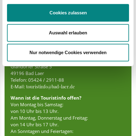
Cookies zulassen
Kommen Sie uns besuchen.Das
Auswahl erlauben
Team von Bad Laer Touristik
freut sich.Wir warten auf Sie.
Nur notwendige Cookies verwenden
Touristinfo in Bad Laer
Glandorfer Straße 5
49196 Bad Laer
Telefon: 05424 / 2911-88
E-Mail:
touristinfo@bad-laer.de
Wann ist die Touristinfo offen?
Von Montag bis Samstag:
von 10 Uhr bis 13 Uhr.
Am Montag, Donnerstag und Freitag:
von 14 Uhr bis 17 Uhr.
An Sonntagen und Feiertagen: