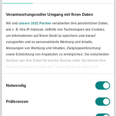
Für Treffen und Feiern wählt der Rat Vertreter.
Es können bis zu 3 Vertreter sein.
Verantwortungsvoller Umgang mit Ihren Daten
Sie arbeiten ehrenamtlich.
Wir und
unsere 1022 Partner
verarbeiten Ihre persönlichen Daten,
Der Rat von Bad Laer hat 3 Vertreter gewählt.
wie z. B. Ihre IP-Adresse, mithilfe von Technologien wie Cookies,
Das war im November 2021.
um Informationen auf Ihrem Gerät zu speichern und darauf
Die Vertreter sind:
zuzugreifen und so personalisierte Werbung und Inhalte,
•
Holger Knemeyer
(CDU),
Messungen von Werbung und Inhalten, Zielgruppenforschung
sowie Entwicklung von Angeboten zu ermöglichen. Sie entscheiden
•
Stefan Kleine-Wechelmann
(CDU) und
darüber, wer Ihre Daten für welche Zwecke nutzt. Sie können Ihre
Einwilligung jederzeit über die Cookie-Erklärung oder durch
•
Beate Schwöppe
(Gruppe G4).
Klicken auf das Privacy Trigger Symbol ändern oder widerrufen
Für andere Aufgaben gibt es einen anderen Vertreter.
Einwilligungsauswahl
Notwendig
Das ist der allgemeine Vertreter.
Wenn Sie es erlauben, würden wir auch gerne:
Er vertritt den Bürgermeister in der Verwaltung.
Informationen über Ihre geografische Lage erfassen, welche
Der Rat hat
Jens Giesker
gewählt.
bis auf einige Meter genau sein können
Präferenzen
Er ist Gemeinde-Ober-Amtsrat.
Ihr Gerät durch aktives Scannen nach bestimmten
Merkmalen (Fingerprinting) identifizieren