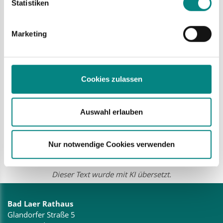
Statistiken
Erfahren Sie mehr darüber, wie Ihre persönlichen Daten verarbeitet
werden, und legen Sie Ihre Präferenzen im
Abschnitt Einzelheiten
fest.
Marketing
Cookies zulassen
Auswahl erlauben
key:description; text: Tobias Avermann ist Bürgermeister. Er macht den Job.
Er führt die Stadt.
Nur notwendige Cookies verwenden
Dieser Text wurde mit KI übersetzt.
Bad Laer Rathaus
Glandorfer Straße 5