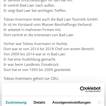
Er vertritt Bad Laer nach außen.
Er zeigt Bad Laer bei wichtigen Treffen.
Tobias Avermann leitet auch die Bad Laer Touristik GmbH.
Er ist im Vorstand vom Wasser-Beschaffungs-Verband.
Er arbeitet in mehreren Firmen mit.
Dort vertritt er die Interessen von Bad Laer.
Vorher war Tobias Avermann in Vechta.
Dort war er von 2014 bis 2018 Chef von einem Bereich.
Von 2009 bis 2014 war er in Bad Laer.
Er hat eine Ausbildung gemacht.
Er war beim Landkreis Osnabrück.
Dort hat er von 1993 bis 2009 gearbeitet.
Tobias Avermann gehört zur CDU.
Der Bürgermeister hat 2 Aufgaben.
Er ist im Rat.
Und er leitet die Verwaltung.
Für beide Aufgaben gibt es Vertreter.
Zustimmung
Details
Anzeigeneinstellungen
Über