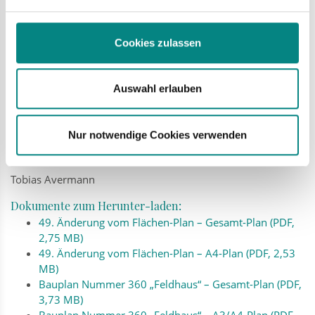
bauleitplanung@bad-laer.de
.
Auch Behörden und Nachbar-Gemeinden dürfen mitreden.
Cookies zulassen
Sie sollen sagen, was sie denken.
Sie sollen auch über die Umwelt-Prüfung reden.
Bad Laer, den 06.11.2025
Auswahl erlauben
Gemeinde Bad Laer
Der Bürger-meister
Nur notwendige Cookies verwenden
gez.
Avermann
(Dienstsiegel)
Tobias Avermann
Dokumente zum Herunter-laden:
49. Änderung vom Flächen-Plan – Gesamt-Plan (PDF,
2,75 MB)
49. Änderung vom Flächen-Plan – A4-Plan (PDF, 2,53
MB)
Bauplan Nummer 360 „Feldhaus“ – Gesamt-Plan (PDF,
3,73 MB)
Bauplan Nummer 360 „Feldhaus“ – A3/A4-Plan (PDF,