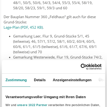
48/1, 50/5, 50/6, 54/3, 54/4, 55/3, 55/4, 58/19,
58/20, 58/23, 59/1, 59/3 und 60
Der Bauplan Nummer 360 „Feldhaus“ gilt auch für diese
Grund-Stücke:
Lage-Plan (PDF, 452 KB)
.
Gemarkung Laer, Flur 9, Grund-Stücke 5/1, 45
(teilweise), 46, 57/1, 57/2, 58/1, 60/2, 60/4, 60/5,
60/6, 61/1, 61/5 (teilweise), 61/6, 61/7, 67/6, 69/1
(teilweise) und 70
Gemarkung Westerwiede, Flur 19, Grund-Stücke 74/2,
74/3 und 83 (ganz)
Gemarkung Westerwiede, Flur 21, Grund-Stücke 41/1,
41/3, 41/6 (teilweise), 41/67, 45/11, 47/3, 50/7, 54/5,
55/5, 55/6, 58/1, 58/4, 58/12, 58/13, 58/14, 58/15,
Zustimmung
Details
Anzeigeneinstellungen
Über
58/17, 58/21, 58/25, 58/26, 58/27, 58/28, 61/1 und
64
Verantwortungsvoller Umgang mit Ihren Daten
Die Firma Feldhaus will ihren Betrieb vergrößern.
Sie will mehr produzieren.
Wir und
unsere 1022 Partner
verarbeiten Ihre persönlichen Daten,