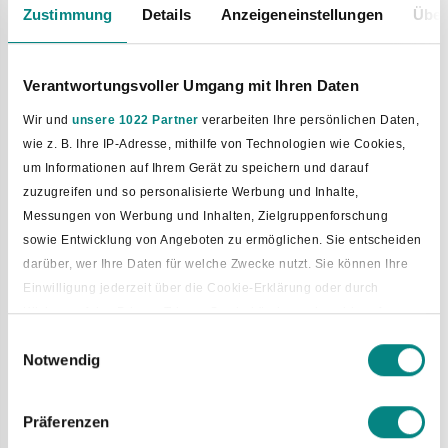
Zustimmung
Details
Anzeigeneinstellungen
Über
Verantwortungsvoller Umgang mit Ihren Daten
Wir und
unsere 1022 Partner
verarbeiten Ihre persönlichen Daten,
wie z. B. Ihre IP-Adresse, mithilfe von Technologien wie Cookies,
um Informationen auf Ihrem Gerät zu speichern und darauf
zuzugreifen und so personalisierte Werbung und Inhalte,
Messungen von Werbung und Inhalten, Zielgruppenforschung
sowie Entwicklung von Angeboten zu ermöglichen. Sie entscheiden
darüber, wer Ihre Daten für welche Zwecke nutzt. Sie können Ihre
Einwilligung jederzeit über die Cookie-Erklärung oder durch
Klicken auf das Privacy Trigger Symbol ändern oder widerrufen
Einwilligungsauswahl
Notwendig
Wenn Sie es erlauben, würden wir auch gerne:
Informationen über Ihre geografische Lage erfassen, welche
bis auf einige Meter genau sein können
Präferenzen
Ihr Gerät durch aktives Scannen nach bestimmten