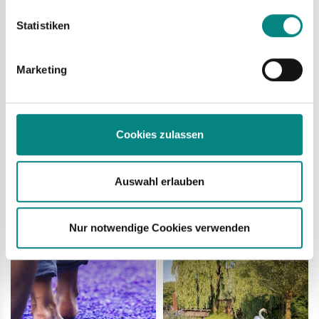
Merkmalen (Fingerprinting) identifizieren
Statistiken
Erfahren Sie mehr darüber, wie Ihre persönlichen Daten verarbeitet
werden, und legen Sie Ihre Präferenzen im
Abschnitt Einzelheiten
fest.
Marketing
Cookies zulassen
Auswahl erlauben
Nur notwendige Cookies verwenden