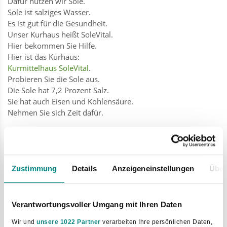
Dafür nutzen wir Sole.
Sole ist salziges Wasser.
Es ist gut für die Gesundheit.
Unser Kurhaus heißt SoleVital.
Hier bekommen Sie Hilfe.
Hier ist das Kurhaus:
Kurmittelhaus SoleVital
.
Probieren Sie die Sole aus.
Die Sole hat 7,2 Prozent Salz.
Sie hat auch Eisen und Kohlensäure.
Nehmen Sie sich Zeit dafür.
So bekommen Sie eine Kur:
Sprechen Sie mit Ihrem Hausarzt.
Der Arzt prüft:
Zustimmung
Details
Anzeigeneinstellungen
Über
Brauchen Sie eine Kur?
Der Arzt schickt den Antrag an Ihre Krankenkasse.
Die Krankenkasse prüft den Antrag.
Meistens sagt die Krankenkasse: Ja.
Verantwortungsvoller Umgang mit Ihren Daten
Manchmal sagt die Krankenkasse: Nein.
Wir und
unsere 1022 Partner
verarbeiten Ihre persönlichen Daten,
Dann können Sie widersprechen.