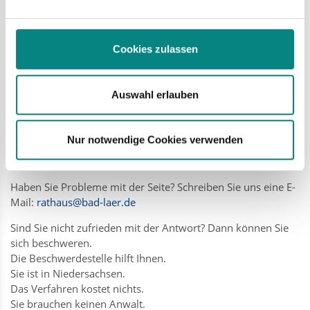
Sie heißt vielleicht: Marktüberwachungs-Stelle der Länder.
Sie soll prüfen, ob alles barriere-frei ist.
Die Stelle fängt bald an.
Cookies zulassen
Damit sie ihre Arbeit aufnehmen kann, muss der
Staatsvertrag noch durch die Länder ratifiziert werden.
Auswahl erlauben
Sobald die Ratifizierung abgeschlossen ist, werden die
Angaben zur Marktüberwachungsbehörde automatisch in
die Barrierefreiheitserklärung übernommen.
Nur notwendige Cookies verwenden
Feedback und Ansprechpartner
Haben Sie Probleme mit der Seite? Schreiben Sie uns eine E-
Mail:
rathaus@bad-laer.de
Sind Sie nicht zufrieden mit der Antwort? Dann können Sie
sich beschweren.
Die Beschwerdestelle hilft Ihnen.
Sie ist in Niedersachsen.
Das Verfahren kostet nichts.
Sie brauchen keinen Anwalt.