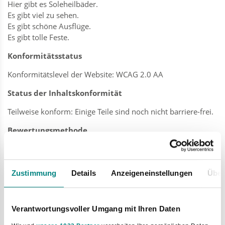
Hier gibt es Soleheilbäder.
Es gibt viel zu sehen.
Es gibt schöne Ausflüge.
Es gibt tolle Feste.
Konformitätsstatus
Konformitätslevel der Website: WCAG 2.0 AA
Status der Inhaltskonformität
Teilweise konform: Einige Teile sind noch nicht barriere-frei.
Bewertungsmethode
Wir haben die Seite selbst geprüft.
Dafür haben wir keine Hilfe von außen geholt.
Zustimmung
Details
Anzeigeneinstellungen
Über
Erfüllung der Barrierefreiheitsanforderungen
Das haben wir schon gemacht:
Verantwortungsvoller Umgang mit Ihren Daten
- Die Seite geht auch ohne Maus.