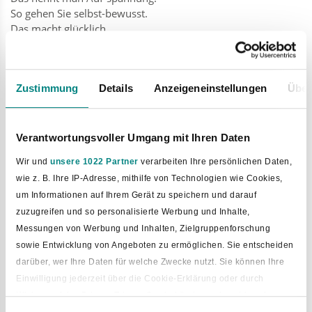
So gehen Sie selbst-bewusst.
Das macht glücklich.
Denn aufrecht gehen ist gut für Sie.
Zustimmung
Details
Anzeigeneinstellungen
Über
Verantwortungsvoller Umgang mit Ihren Daten
Wir und
unsere 1022 Partner
verarbeiten Ihre persönlichen Daten,
wie z. B. Ihre IP-Adresse, mithilfe von Technologien wie Cookies,
um Informationen auf Ihrem Gerät zu speichern und darauf
zuzugreifen und so personalisierte Werbung und Inhalte,
Messungen von Werbung und Inhalten, Zielgruppenforschung
sowie Entwicklung von Angeboten zu ermöglichen. Sie entscheiden
Bild vergrößern
darüber, wer Ihre Daten für welche Zwecke nutzt. Sie können Ihre
Einwilligung jederzeit über die Cookie-Erklärung oder durch
Klicken auf das Privacy Trigger Symbol ändern oder widerrufen