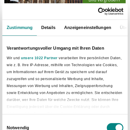
Die nächsten Ortsführungen
Zustimmung
Details
Anzeigeneinstellungen
Über
oder Wanderungen Komm mit
auf einen Spazier-Gang. Oder
mach eine Stadt-Tour mit.
Verantwortungsvoller Umgang mit Ihren Daten
Wir und
unsere 1022 Partner
verarbeiten Ihre persönlichen Daten,
wie z. B. Ihre IP-Adresse, mithilfe von Technologien wie Cookies,
um Informationen auf Ihrem Gerät zu speichern und darauf
zuzugreifen und so personalisierte Werbung und Inhalte,
Sie möchten unseren Ort lieber
Messungen von Werbung und Inhalten, Zielgruppenforschung
in Gesellschaft von Experten
sowie Entwicklung von Angeboten zu ermöglichen. Sie entscheiden
erkunden? Kommen Sie mit uns.
darüber, wer Ihre Daten für welche Zwecke nutzt. Sie können Ihre
Wir zeigen Ihnen den Ort.
Einwilligung jederzeit über die Cookie-Erklärung oder durch
Klicken auf das Privacy Trigger Symbol ändern oder widerrufen
Fachleute sind dabei.
Einwilligungsauswahl
Notwendig
Wenn Sie es erlauben, würden wir auch gerne: