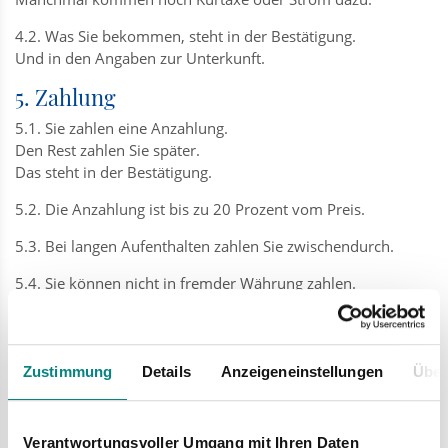
4.2. Was Sie bekommen, steht in der Bestätigung.
Und in den Angaben zur Unterkunft.
5. Zahlung
5.1. Sie zahlen eine Anzahlung.
Den Rest zahlen Sie später.
Das steht in der Bestätigung.
5.2. Die Anzahlung ist bis zu 20 Prozent vom Preis.
5.3. Bei langen Aufenthalten zahlen Sie zwischendurch.
5.4. Sie können nicht in fremder Währung zahlen.
Kreditkarten gehen nur, wenn der Gastgeber das erlaubt.
5.5. Wenn Sie die Anzahlung nicht zahlen,
kann der Gastgeber die Buchung stornieren.
Zustimmung
Details
Anzeigeneinstellungen
Über
Dann müssen Sie Storno-Kosten zahlen.
6. Anreise und Abreise
Verantwortungsvoller Umgang mit Ihren Daten