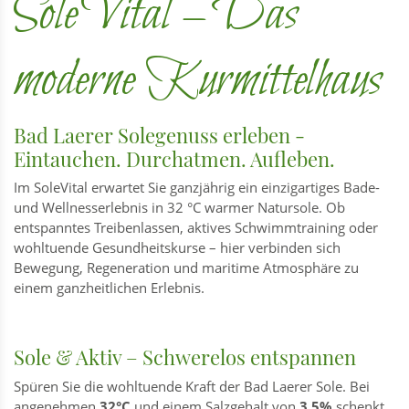
SoleVital – Das
moderne Kurmittelhaus
Bad Laerer Solegenuss erleben -
Eintauchen. Durchatmen. Aufleben.
Im SoleVital erwartet Sie ganzjährig ein einzigartiges Bade-
und Wellnesserlebnis in 32 °C warmer Natursole. Ob
entspanntes Treibenlassen, aktives Schwimmtraining oder
wohltuende Gesundheitskurse – hier verbinden sich
Bewegung, Regeneration und maritime Atmosphäre zu
einem ganzheitlichen Erlebnis.
Sole & Aktiv – Schwerelos entspannen
Spüren Sie die wohltuende Kraft der Bad Laerer Sole. Bei
angenehmen
32°C
und einem Salzgehalt von
3,5%
schenkt