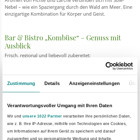
Nebel – wie ein Spaziergang durch den Wald am Meer. Eine
einzigartige Kombination für Körper und Geist.
Bar & Bistro „Kombüse“ – Genuss mit
Ausblick
Frisch, regional und liebevoll zubereitet:
Frühstück für den perfekten Start
Täglich wechselnder Mittagstisch
Kaffeespezialitäten & hausgemachter Kuchen
Zustimmung
Details
Anzeigeneinstellungen
Über
Die großzügige Sonnenterrasse lädt zum Verweilen ein.
Für Kinder gibt es einen Spielplatz mit großem Spielschiff –
Verantwortungsvoller Umgang mit Ihren Daten
gut sichtbar von der Terrasse.
Wir und
unsere 1022 Partner
verarbeiten Ihre persönlichen Daten,
wie z. B. Ihre IP-Adresse, mithilfe von Technologien wie Cookies,
um Informationen auf Ihrem Gerät zu speichern und darauf
SoleCamping – Natur trifft Entspannung
zuzugreifen und so personalisierte Werbung und Inhalte,