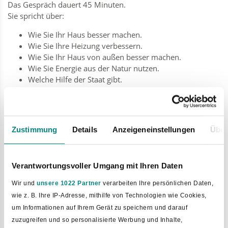
Das Gespräch dauert 45 Minuten.
Sie spricht über:
Wie Sie Ihr Haus besser machen.
Wie Sie Ihre Heizung verbessern.
Wie Sie Ihr Haus von außen besser machen.
Wie Sie Energie aus der Natur nutzen.
Welche Hilfe der Staat gibt.
Nächster Beratungstermin:
Donnerstag, 19. März 2026 von 11-17 Uhr im
Rathaus der Gemeinde Hilter am Teutoburger
Zustimmung
Details
Anzeigeneinstellungen
Über
Wald.
(Osnabrücker Straße 1, 49176 Hilter am
Teutoburger Wald)
Verantwortungsvoller Umgang mit Ihren Daten
Sie müssen vorher einen Termin machen.
Rufen Sie an: 05424/2318-15 oder schreiben Sie eine E-Mail:
Wir und
unsere 1022 Partner
verarbeiten Ihre persönlichen Daten,
schulke@hilteratw.de
wie z. B. Ihre IP-Adresse, mithilfe von Technologien wie Cookies,
um Informationen auf Ihrem Gerät zu speichern und darauf
zuzugreifen und so personalisierte Werbung und Inhalte,
Weitere Beratungsangebote Zuhause und Online