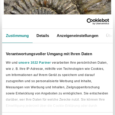
Zustimmung
Details
Anzeigeneinstellungen
Über
Bild vergrößern
Verantwortungsvoller Umgang mit Ihren Daten
Wir und
unsere 1022 Partner
verarbeiten Ihre persönlichen Daten,
wie z. B. Ihre IP-Adresse, mithilfe von Technologien wie Cookies,
um Informationen auf Ihrem Gerät zu speichern und darauf
zuzugreifen und so personalisierte Werbung und Inhalte,
Messungen von Werbung und Inhalten, Zielgruppenforschung
sowie Entwicklung von Angeboten zu ermöglichen. Sie entscheiden
darüber, wer Ihre Daten für welche Zwecke nutzt. Sie können Ihre
Einwilligung jederzeit über die Cookie-Erklärung oder durch
Klicken auf das Privacy Trigger Symbol ändern oder widerrufen