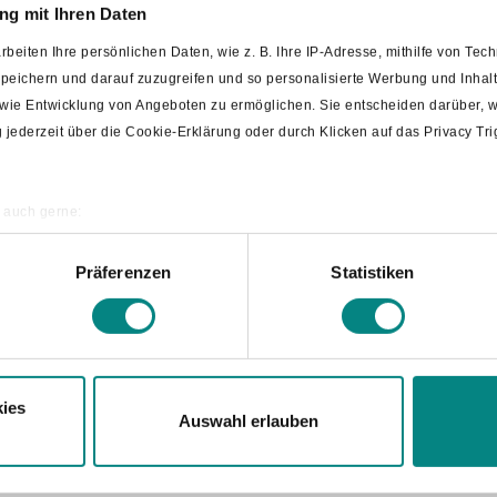
g mit Ihren Daten
rbeiten Ihre persönlichen Daten, wie z. B. Ihre IP-Adresse, mithilfe von Te
delskonzept
 speichern und darauf zuzugreifen und so personalisierte Werbung und Inh
owie Entwicklung von Angeboten zu ermöglichen. Sie entscheiden darüber, w
zept
ng jederzeit über die Cookie-Erklärung oder durch Klicken auf das Privacy T
 auch gerne:
ografische Lage erfassen, welche bis auf einige Meter genau sein können
annen nach bestimmten Merkmalen (Fingerprinting) identifizieren
Präferenzen
Statistiken
re persönlichen Daten verarbeitet werden, und legen Sie Ihre Präferenzen i
 Zukunft besser machen? Dafür haben sie Ziele aufgeschrieben.
ollen.
ies
Auswahl erlauben
 4,16 MB)