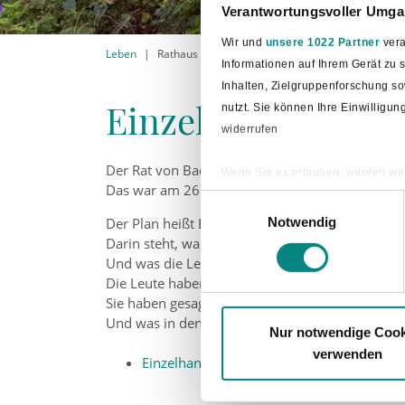
Verantwortungsvoller Umgan
Wir und
unsere 1022 Partner
vera
Leben
Rathaus
Gemeindeentwicklung
Einzelhan
Informationen auf Ihrem Gerät zu
Inhalten, Zielgruppenforschung s
Einzelhandelskon
nutzt. Sie können Ihre Einwilligu
widerrufen
Der Rat von Bad Laer hat einen Plan gemacht.
Wenn Sie es erlauben, würden wir
Das war am 26. Juni 2025.
Informationen über Ihre ge
Einwilligungsauswahl
Ihr Gerät durch aktives Sc
Notwendig
Der Plan heißt Einzelhandels-Konzept.
Darin steht, was es in Bad Laer zu kaufen gibt.
Erfahren Sie mehr darüber, wie Ih
Und was die Leute kaufen wollen.
Die Leute haben überlegt: Was kann Bad Laer in
Sie haben gesagt, wo die wichtigen Läden sein s
Und was in den Läden verkauft werden darf.
Nur notwendige Cook
verwenden
Einzelhandels-Konzept für Bad Laer (PDF,