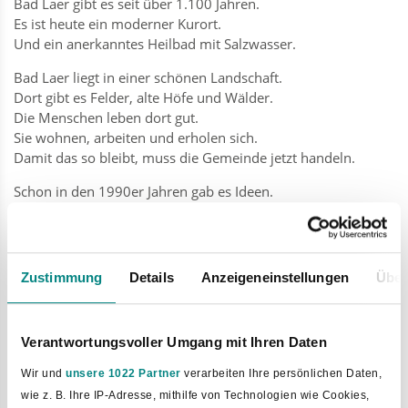
Bad Laer gibt es seit über 1.100 Jahren.
Es ist heute ein moderner Kurort.
Und ein anerkanntes Heilbad mit Salzwasser.
Bad Laer liegt in einer schönen Landschaft.
Dort gibt es Felder, alte Höfe und Wälder.
Die Menschen leben dort gut.
Sie wohnen, arbeiten und erholen sich.
Damit das so bleibt, muss die Gemeinde jetzt handeln.
Schon in den 1990er Jahren gab es Ideen.
Die Gemeinde wollte ein umwelt-freundlicher Kurort sein.
Diese Ideen sind heute wieder wichtig.
Bad Laer soll ein schöner Ort zum Wohnen bleiben.
Auch für Urlaub und Arbeit.
Zustimmung
Details
Anzeigeneinstellungen
Über
Ein wichtiger Punkt ist der Klimaschutz.
Die Gemeinde will weniger CO₂ ausstoßen.
Verantwortungsvoller Umgang mit Ihren Daten
Bis zum Jahr 2050 soll das Ziel erreicht sein.
Dafür arbeiten alle zusammen: Bürger, Vereine und
Wir und
unsere 1022 Partner
verarbeiten Ihre persönlichen Daten,
Unternehmen.
wie z. B. Ihre IP-Adresse, mithilfe von Technologien wie Cookies,