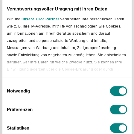
Verantwortungsvoller Umgang mit Ihren Daten
Bild vergrößern
Wir und
unsere 1022 Partner
verarbeiten Ihre persönlichen Daten,
wie z. B. Ihre IP-Adresse, mithilfe von Technologien wie Cookies,
um Informationen auf Ihrem Gerät zu speichern und darauf
zuzugreifen und so personalisierte Werbung und Inhalte,
Messungen von Werbung und Inhalten, Zielgruppenforschung
sowie Entwicklung von Angeboten zu ermöglichen. Sie entscheiden
darüber, wer Ihre Daten für welche Zwecke nutzt. Sie können Ihre
Einwilligung jederzeit über die Cookie-Erklärung oder durch
Klicken auf das Privacy Trigger Symbol ändern oder widerrufen
Einwilligungsauswahl
Notwendig
Wenn Sie es erlauben, würden wir auch gerne:
Informationen über Ihre geografische Lage erfassen, welche
bis auf einige Meter genau sein können
Präferenzen
Ihr Gerät durch aktives Scannen nach bestimmten
Merkmalen (Fingerprinting) identifizieren
Öffnungszeiten Solefreibad Bad
Statistiken
Erfahren Sie mehr darüber, wie Ihre persönlichen Daten verarbeitet