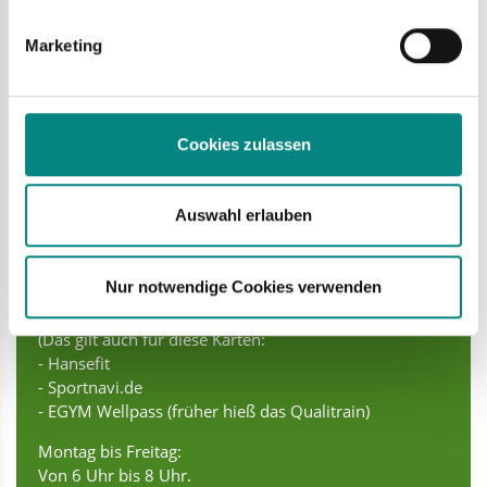
werden, und legen Sie Ihre Präferenzen im
Abschnitt Einzelheiten
Laer
fest.
Marketing
Das Freibad mit Salzwasser macht Anfang Mai auf.
Das Freibad schließt im September wieder.
Das hängt vom Wetter ab.
Die Öffnungszeiten sind so:
Cookies zulassen
Montag bis Freitag:
Das Bad hat von 8 Uhr bis 20 Uhr auf.
Auswahl erlauben
Samstag, Sonntag und an Feiertagen:
Das Bad hat von 9 Uhr bis 19 Uhr auf.
Nur notwendige Cookies verwenden
Besitzer von einer Saison-Karte
oder einer Kurkarte haben extra Zeiten.
(Das gilt auch für diese Karten:
- Hansefit
- Sportnavi.de
- EGYM Wellpass (früher hieß das Qualitrain)
Montag bis Freitag:
Von 6 Uhr bis 8 Uhr.