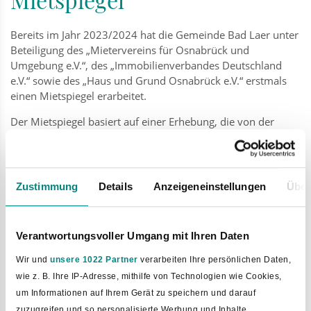
Bereits im Jahr 2023/2024 hat die Gemeinde Bad Laer unter
Beteiligung des „Mietervereins für Osnabrück und
Umgebung e.V.“, des „Immobilienverbandes Deutschland
e.V.“ sowie des „Haus und Grund Osnabrück e.V.“ erstmals
einen Mietspiegel erarbeitet.
Der Mietspiegel basiert auf einer Erhebung, die von der
Gemeinde Bad Laer durchgeführt wurde sowie auf Daten
der an der Herausgabe des Mietspiegels Mitwirkenden. Die
im Mietspiegel ausgewiesenen Werte entsprechen
hinsichtlich ihrer Aktualität dem im Erhebungszeitraum
Zustimmung
Details
Anzeigeneinstellungen
Über
ausgewerteten Zahlenmaterial und erstrecken sich
ausschließlich auf nicht preisgebundene Wohnungen.
Verantwortungsvoller Umgang mit Ihren Daten
Der Mietspiegel ist als eine grundsätzliche Orientierungshilfe
für die jeweiligen Vertragspartner auf dem Wohnungsmarkt
Wir und
unsere 1022 Partner
verarbeiten Ihre persönlichen Daten,
für nicht preisgebundene Wohnungen anzusehen und hat
wie z. B. Ihre IP-Adresse, mithilfe von Technologien wie Cookies,
daher auch lediglich Rahmencharakter. Er greift weder in
um Informationen auf Ihrem Gerät zu speichern und darauf
bestehendes Vertragsrecht ein, noch wird die
zuzugreifen und so personalisierte Werbung und Inhalte,