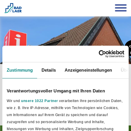
Urlaub
Service
Prospekte bestellen
Zustimmung
Details
Anzeigeneinstellungen
Über
Aufgrund Ihrer Auswahl der Datenschutzrichtlinien ist eine
Anzeige von unserem Partner feratel nicht möglich.
Verantwortungsvoller Umgang mit Ihren Daten
Zum anzeigen der Inhalte ändern Sie bitte Ihre
Datenschutzrichtlinien
und wählen den Bereich
Wir und
unsere 1022 Partner
verarbeiten Ihre persönlichen Daten,
"Präferenzen" aus.
wie z. B. Ihre IP-Adresse, mithilfe von Technologien wie Cookies,
um Informationen auf Ihrem Gerät zu speichern und darauf
zuzugreifen und so personalisierte Werbung und Inhalte,
Messungen von Werbung und Inhalten, Zielgruppenforschung