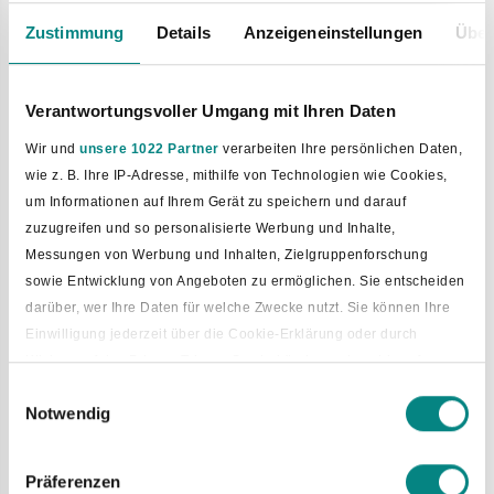
Zustimmung
Details
Anzeigeneinstellungen
Über
Virtuelle Poststelle der
Gemeinde Bad Laer
Verantwortungsvoller Umgang mit Ihren Daten
Zugangseröffnung rechtsverbindliche elektronische
Wir und
unsere 1022 Partner
verarbeiten Ihre persönlichen Daten,
Kommunikation
wie z. B. Ihre IP-Adresse, mithilfe von Technologien wie Cookies,
um Informationen auf Ihrem Gerät zu speichern und darauf
Die Gemeinde Bad Laer bietet ihren Bürgerinnen und
zuzugreifen und so personalisierte Werbung und Inhalte,
Bürgern eine Virtuelle Poststelle (VPS), über die
Messungen von Werbung und Inhalten, Zielgruppenforschung
rechtsverbindliche Mitteilungen und Dokumente
sowie Entwicklung von Angeboten zu ermöglichen. Sie entscheiden
elektronisch an die Gemeindeverwaltung gesandt werden
darüber, wer Ihre Daten für welche Zwecke nutzt. Sie können Ihre
können.
Einwilligung jederzeit über die Cookie-Erklärung oder durch
Die für viele Behördenvorgänge benötigte eigenhändige
Klicken auf das Privacy Trigger Symbol ändern oder widerrufen
Unterschrift wird hierbei durch eine "qualifizierte
Einwilligungsauswahl
elektronische Signatur" am Computer ersetzt. An die VPS
Notwendig
Wenn Sie es erlauben, würden wir auch gerne:
gesandte Nachrichten erhalten einen Zeitstempel, der den
Informationen über Ihre geografische Lage erfassen, welche
Eingang der Daten sekundengenau dokumentiert. Die
bis auf einige Meter genau sein können
Wahrung von Fristen ist also auch online problemlos
Präferenzen