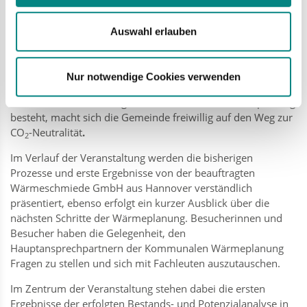
Die kommunale Wärmeplanung ist ein zentraler Bestandteil
der Klimaschutzstrategie der Gemeinde Bad Laer. Ziel ist es,
Auswahl erlauben
die kommunale Wärmeplanung gemäß dem
Niedersächsische Klimaschutzgesetz (NKlimaG) bis zum
Spätsommer 2025 zu erarbeiten. Obwohl für ein
Nur notwendige Cookies verwenden
Grundzentrum wie Bad Laer nach dem NKlimaG keine
Pflicht zur Durchführung einer Kommunalen Wärmeplanung
besteht, macht sich die Gemeinde freiwillig auf den Weg zur
CO
-Neutralität
.
2
Im Verlauf der Veranstaltung werden die bisherigen
Prozesse und erste Ergebnisse von der beauftragten
Wärmeschmiede GmbH aus Hannover verständlich
präsentiert, ebenso erfolgt ein kurzer Ausblick über die
nächsten Schritte der Wärmeplanung. Besucherinnen und
Besucher haben die Gelegenheit, den
Hauptansprechpartnern der Kommunalen Wärmeplanung
Fragen zu stellen und sich mit Fachleuten auszutauschen.
Im Zentrum der Veranstaltung stehen dabei die ersten
Ergebnisse der erfolgten Bestands- und Potenzialanalyse in