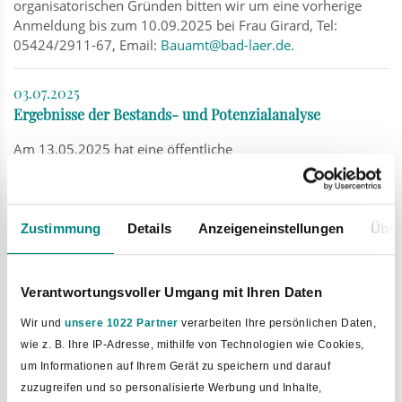
organisatorischen Gründen bitten wir um eine vorherige
Anmeldung bis zum 10.09.2025 bei Frau Girard, Tel:
05424/2911-67, Email:
Bauamt@bad-laer.de
.
03.07.2025
Ergebnisse der Bestands- und Potenzialanalyse
Am 13.05.2025 hat eine öffentliche
Informationsveranstaltung zur Kommunalen Wärmeplanung
in der Gemeinde Bad Laer stattgefunden. In dem Zuge
wurden die Ergebnisse der Bestands- und Potenzialanalyse
vorgestellt.
Zustimmung
Details
Anzeigeneinstellungen
Über
Zur Ergebnispräsentation der Bestands- und
Potenzialanalyse gelangen Sie
hier
.
Verantwortungsvoller Umgang mit Ihren Daten
Wir und
unsere 1022 Partner
verarbeiten Ihre persönlichen Daten,
29.04.2025
wie z. B. Ihre IP-Adresse, mithilfe von Technologien wie Cookies,
Häufige Fragen zur kommunalen Wärmeplanung
um Informationen auf Ihrem Gerät zu speichern und darauf
Zum Handout "Häufige Fragen zur kommunalen
zuzugreifen und so personalisierte Werbung und Inhalte,