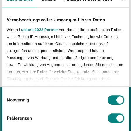
Träger der Einrichtung:
Verein für heilpädagogische Hilfe Bad Rothenfelde e.V.
Springhof 14
Verantwortungsvoller Umgang mit Ihren Daten
49196 Bad Laer
Tel.:
05424 2215-0
Wir und
unsere 1022 Partner
verarbeiten Ihre persönlichen Daten,
Fax: 05424 2215-44
wie z. B. Ihre IP-Adresse, mithilfe von Technologien wie Cookies,
E-Mail:
info@vhph-rothenfelde.de
um Informationen auf Ihrem Gerät zu speichern und darauf
www.vhph-rothenfelde.de
zuzugreifen und so personalisierte Werbung und Inhalte,
Messungen von Werbung und Inhalten, Zielgruppenforschung
sowie Entwicklung von Angeboten zu ermöglichen. Sie entscheiden
zurück zur Übersicht
darüber, wer Ihre Daten für welche Zwecke nutzt. Sie können Ihre
Einwilligung jederzeit über die Cookie-Erklärung oder durch
Klicken auf das Privacy Trigger Symbol ändern oder widerrufen
Einwilligungsauswahl
Bad Laer Rathaus
Notwendig
Wenn Sie es erlauben, würden wir auch gerne:
Glandorfer Straße 5
Informationen über Ihre geografische Lage erfassen, welche
49196 Bad Laer
bis auf einige Meter genau sein können
Tel.:
05424 2911-0
Präferenzen
Ihr Gerät durch aktives Scannen nach bestimmten
E-Mail:
rathaus@bad-laer.de
Merkmalen (Fingerprinting) identifizieren