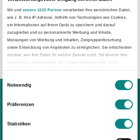
E-Mail
krimphoff@bad-laer.de
Wir und
unsere 1022 Partner
verarbeiten Ihre persönlichen Daten,
Rathaus, Raum Nummer 16
wie z. B. Ihre IP-Adresse, mithilfe von Technologien wie Cookies,
Glandorfer Straße 5
um Informationen auf Ihrem Gerät zu speichern und darauf
49196 Bad Laer
zuzugreifen und so personalisierte Werbung und Inhalte,
Sprechzeiten:
Messungen von Werbung und Inhalten, Zielgruppenforschung
Montag – Freitag, 8.30 – 12 Uhr
sowie Entwicklung von Angeboten zu ermöglichen. Sie entscheiden
Montag, 15 – 17 Uhr
darüber, wer Ihre Daten für welche Zwecke nutzt. Sie können Ihre
Donnerstag, 15 – 18 Uhr
Einwilligung jederzeit über die Cookie-Erklärung oder durch
Klicken auf das Privacy Trigger Symbol ändern oder widerrufen
Einwilligungsauswahl
Notwendig
Wenn Sie es erlauben, würden wir auch gerne:
Bad Laer Rathaus
Informationen über Ihre geografische Lage erfassen, welche
Glandorfer Straße 5
bis auf einige Meter genau sein können
Präferenzen
49196 Bad Laer
Ihr Gerät durch aktives Scannen nach bestimmten
Tel.:
05424 2911-0
Merkmalen (Fingerprinting) identifizieren
E-Mail:
rathaus@bad-laer.de
Statistiken
Erfahren Sie mehr darüber, wie Ihre persönlichen Daten verarbeitet
werden, und legen Sie Ihre Präferenzen im
Abschnitt Einzelheiten
Öffnungszeiten
fest.