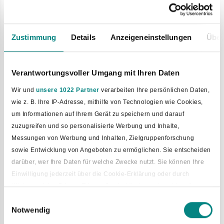
Glandorfer Straße 5
49196 Bad Laer
Zustimmung
Details
Anzeigeneinstellungen
Über
Sprechzeiten:
Montag – Freitag, 8.30 – 12 Uhr
Montag, 15 – 17 Uhr
Donnerstag, 15 – 18 Uhr
Verantwortungsvoller Umgang mit Ihren Daten
Wir und
unsere 1022 Partner
verarbeiten Ihre persönlichen Daten,
wie z. B. Ihre IP-Adresse, mithilfe von Technologien wie Cookies,
Frau Mechthild Wilmes
um Informationen auf Ihrem Gerät zu speichern und darauf
Referat Finanzen
zuzugreifen und so personalisierte Werbung und Inhalte,
-Kasse-
Messungen von Werbung und Inhalten, Zielgruppenforschung
Telefon 05424 2911-22, E-Mail
wilmes@bad-laer.de
sowie Entwicklung von Angeboten zu ermöglichen. Sie entscheiden
darüber, wer Ihre Daten für welche Zwecke nutzt. Sie können Ihre
Rathaus, Raum Nummer 23
Einwilligung jederzeit über die Cookie-Erklärung oder durch
Glandorfer Straße 5
Klicken auf das Privacy Trigger Symbol ändern oder widerrufen
49196 Bad Laer
Einwilligungsauswahl
Sprechzeiten:
Notwendig
Wenn Sie es erlauben, würden wir auch gerne:
Montag – Freitag, 8.30 – 12 Uhr
Informationen über Ihre geografische Lage erfassen, welche