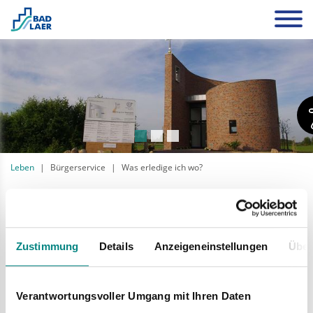
Leben
Bürgerservice
Was erledige ich wo?
Straßenbeleuchtung
Herr Tobias Steinkühler
Fachbereich II Bauen
Zustimmung
Details
Anzeigeneinstellungen
Über
-Bauamt-
Telefon 05424 2911-63, E-Mail
steinkuehler@bad-laer.de
Verantwortungsvoller Umgang mit Ihren Daten
Rathaus, Raum Nummer 14