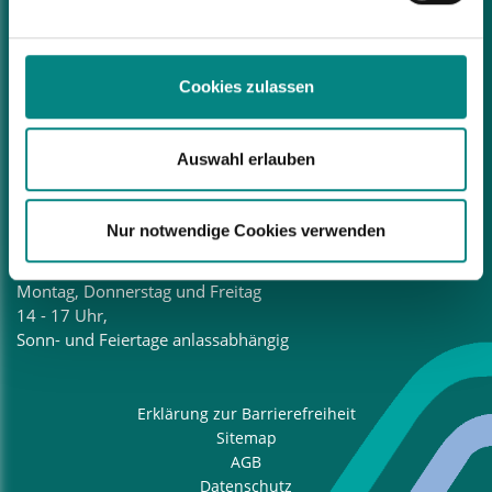
Donnerstag, 15 – 18 Uhr
Bad Laer Touristik GmbH
Cookies zulassen
Glandorfer Straße 5
49196 Bad Laer
Tel.:
05424 2911-88
Auswahl erlauben
E-Mail:
touristinfo@bad-laer.de
Öffnungszeiten
Nur notwendige Cookies verwenden
Tourist-Information
Montag – Samstag 10 – 13 Uhr,
Montag, Donnerstag und Freitag
14 - 17 Uhr,
Sonn- und Feiertage anlassabhängig
Erklärung zur Barrierefreiheit
Sitemap
AGB
Datenschutz