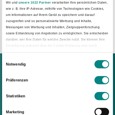
Wir und
unsere 1022 Partner
verarbeiten Ihre persönlichen Daten,
Glandorfer Straße 5
wie z. B. Ihre IP-Adresse, mithilfe von Technologien wie Cookies,
49196 Bad Laer
um Informationen auf Ihrem Gerät zu speichern und darauf
Sprechzeiten:
zuzugreifen und so personalisierte Werbung und Inhalte,
Montag – Freitag, 8.30 – 12 Uhr
Messungen von Werbung und Inhalten, Zielgruppenforschung
Montag, 15 – 17 Uhr
sowie Entwicklung von Angeboten zu ermöglichen. Sie entscheiden
Donnerstag, 15 – 18 Uhr
darüber, wer Ihre Daten für welche Zwecke nutzt. Sie können Ihre
Einwilligung jederzeit über die Cookie-Erklärung oder durch
Klicken auf das Privacy Trigger Symbol ändern oder widerrufen
Einwilligungsauswahl
Bad Laer Rathaus
Notwendig
Wenn Sie es erlauben, würden wir auch gerne:
Glandorfer Straße 5
Informationen über Ihre geografische Lage erfassen, welche
49196 Bad Laer
bis auf einige Meter genau sein können
Präferenzen
Tel.:
05424 2911-0
Ihr Gerät durch aktives Scannen nach bestimmten
E-Mail:
rathaus@bad-laer.de
Merkmalen (Fingerprinting) identifizieren
Statistiken
Erfahren Sie mehr darüber, wie Ihre persönlichen Daten verarbeitet
Öffnungszeiten
werden, und legen Sie Ihre Präferenzen im
Abschnitt Einzelheiten
Montag – Freitag, 8.30 – 12 Uhr
fest.
Montag, 15 – 17 Uhr
Marketing