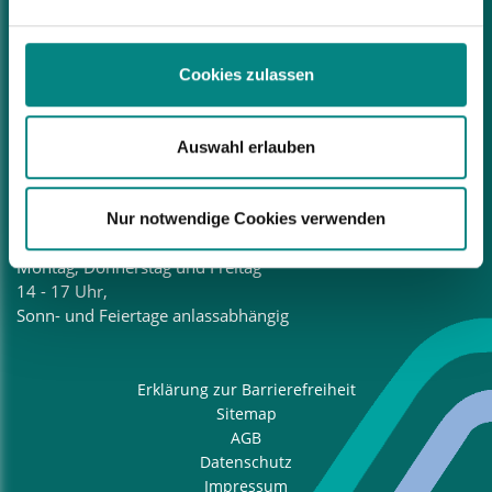
Bad Laer Touristik GmbH
Glandorfer Straße 5
Cookies zulassen
49196 Bad Laer
Tel.:
05424 2911-88
E-Mail:
touristinfo@bad-laer.de
Auswahl erlauben
Öffnungszeiten
Tourist-Information
Nur notwendige Cookies verwenden
Montag – Samstag 10 – 13 Uhr,
Montag, Donnerstag und Freitag
14 - 17 Uhr,
Sonn- und Feiertage anlassabhängig
Erklärung zur Barrierefreiheit
Sitemap
AGB
Datenschutz
Impressum