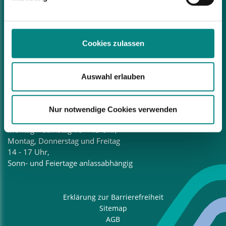
Donnerstag, 15 – 18 Uhr
Bad Laer Touristik GmbH
Cookies zulassen
Glandorfer Straße 5
49196 Bad Laer
Tel.:
05424 2911-88
Auswahl erlauben
E-Mail:
touristinfo@bad-laer.de
Öffnungszeiten
Nur notwendige Cookies verwenden
Tourist-Information
Montag – Samstag 10 – 13 Uhr,
Montag, Donnerstag und Freitag
14 - 17 Uhr,
Sonn- und Feiertage anlassabhängig
Erklärung zur Barrierefreiheit
Sitemap
AGB