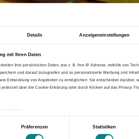
Details
Anzeigeneinstellungen
g mit Ihren Daten
rdensetten zwischen den Orten Bad Laer und Glandorf.
hs Doppelzimmer (auch als Einzelzimmer) mit Dusche und
rbeiten Ihre persönlichen Daten, wie z. B. Ihre IP-Adresse, mithilfe von Te
osem WLAN, Sat-TV und einer kleinen Kochecke. Zwei
 speichern und darauf zuzugreifen und so personalisierte Werbung und Inh
re über einen Balkon. Leckere regionale Küche servieren
owie Entwicklung von Angeboten zu ermöglichen. Sie entscheiden darüber, w
e finden Sie direkt am Haus.
ng jederzeit über die Cookie-Erklärung oder durch Klicken auf das Privacy T
ich, Kinderhochstuhl, Frühstücksbuffet, Terrasse,
 auch gerne:
r-Aufenthaltsraum, Konferenzraum mit Beamer,
ografische Lage erfassen, welche bis auf einige Meter genau sein können
annen nach bestimmten Merkmalen (Fingerprinting) identifizieren
Präferenzen
Statistiken
re persönlichen Daten verarbeitet werden, und legen Sie Ihre Präferenzen i