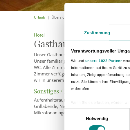
Urlaub
Übersicht aller Unterkünfte
Zustimmung
Hotel
Gasthaus Plengemeyer
Verantwortungsvoller Umgan
Unser Gasthaus liegt im Bad Laerer Ortsteil Ha
Unser familiär geführtes Haus bietet Ihnen sec
Wir und
unsere 1022 Partner
vera
WC. Alle Zimmer sind ausgestattet mit kostenl
Informationen auf Ihrem Gerät zu
Zimmer verfügen über eine Terrasse, zwei weite
Inhalten, Zielgruppenforschung s
wir in unserem Restaurant. Kostenlose Parkplätz
nutzt. Sie können Ihre Einwilligu
widerrufen
Sonstiges / Besonderheiten
Aufenthaltsraum, Babywickelraum, kinderfreundl
Wenn Sie es erlauben, würden wir
Grillabende, Nichtraucherbereich, Nichtrauche
Informationen über Ihre ge
Einwilligungsauswahl
Mikrofonanlage und Leinwand
Ihr Gerät durch aktives Sc
Notwendig
Erfahren Sie mehr darüber, wie Ih