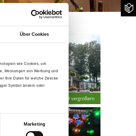
Über Cookies
chnologien wie Cookies, um
alte, Messungen von Werbung und
er Ihre Daten für welche Zwecke
rigger Symbol ändern oder
Bild vergrößern
Marketing
m
Abschnitt Einzelheiten
fest.