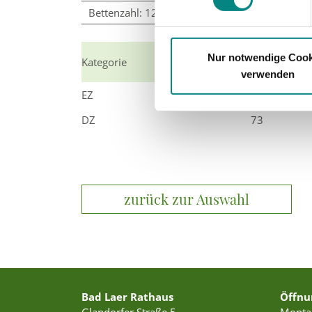
Bettenzahl: 12
€
Nur notwendige Cook
Kategorie
ÜF ab
verwenden
EZ
42
DZ
73
zurück zur Auswahl
Bad Laer Rathaus
Öffnu
Glandorfer Straße 5
Montag