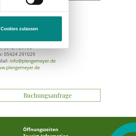
Cookies zulassen
andorfer Straße 27
196 Bad Laer
l.: 05424 29100
x: 05424 291029
Mail:
info@plengemeyer.de
w.plengemeyer.de
Buchungsanfrage
Öffnungszeiten
Tourist-Information