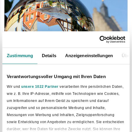
Zustimmung
Details
Anzeigeneinstellungen
Über
Hauptsatzung der Gemeinde Bad
Verantwortungsvoller Umgang mit Ihren Daten
Laer
Wir und
unsere 1022 Partner
verarbeiten Ihre persönlichen Daten,
wie z. B. Ihre IP-Adresse, mithilfe von Technologien wie Cookies,
Auf Grund des § 12 Abs. 1 des Niedersächsischen
um Informationen auf Ihrem Gerät zu speichern und darauf
Kommunalverfassungsgesetzes (NKomVG) vom 17.
zuzugreifen und so personalisierte Werbung und Inhalte,
Dezember 2010 (Nds. GVBl. S. 576), in der aktuellen Fassung
Messungen von Werbung und Inhalten, Zielgruppenforschung
hat der Rat der Gemeinde Bad Laer in seiner Sitzung am
sowie Entwicklung von Angeboten zu ermöglichen. Sie entscheiden
03.11.2022 die folgende Hauptsatzung beschlossen.
darüber, wer Ihre Daten für welche Zwecke nutzt. Sie können Ihre