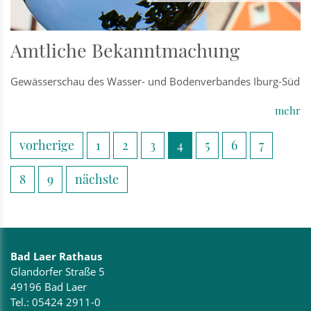
Amtliche Bekanntmachung
Gewässerschau des Wasser- und Bodenverbandes Iburg-Süd
mehr
vorherige
1
2
3
4
5
6
7
8
9
nächste
Bad Laer Rathaus
Glandorfer Straße 5
49196 Bad Laer
Tel.:
05424 2911-0