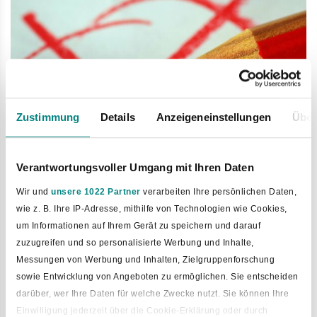
Zustimmung
Details
Anzeigeneinstellungen
Über
Verantwortungsvoller Umgang mit Ihren Daten
Wir und
unsere 1022 Partner
verarbeiten Ihre persönlichen Daten,
22. Januar 2025
wie z. B. Ihre IP-Adresse, mithilfe von Technologien wie Cookies,
Bekanntmachung der Gemeinde Bad
um Informationen auf Ihrem Gerät zu speichern und darauf
Laer über das Recht auf Einsicht in
zuzugreifen und so personalisierte Werbung und Inhalte,
Messungen von Werbung und Inhalten, Zielgruppenforschung
das Wählerverzeichnis und die
sowie Entwicklung von Angeboten zu ermöglichen. Sie entscheiden
Erteilung von Wahlscheinen für die
darüber, wer Ihre Daten für welche Zwecke nutzt. Sie können Ihre
Wahl zum 21. Deutschen Bundestag
Einwilligung jederzeit über die Cookie-Erklärung oder durch