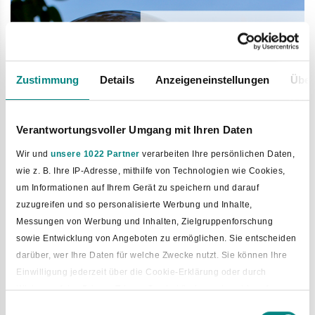
Zustimmung
Details
Anzeigeneinstellungen
Über
Verantwortungsvoller Umgang mit Ihren Daten
Wir und
unsere 1022 Partner
verarbeiten Ihre persönlichen Daten,
wie z. B. Ihre IP-Adresse, mithilfe von Technologien wie Cookies,
um Informationen auf Ihrem Gerät zu speichern und darauf
zuzugreifen und so personalisierte Werbung und Inhalte,
22. Januar 2026
Messungen von Werbung und Inhalten, Zielgruppenforschung
Amtliche Bekanntmachung
sowie Entwicklung von Angeboten zu ermöglichen. Sie entscheiden
darüber, wer Ihre Daten für welche Zwecke nutzt. Sie können Ihre
Amtliche Bekanntmachung (PDF, 44 KB)
zur
Einwilligung jederzeit über die Cookie-Erklärung oder durch
Mitgliederversammlung des Wasser- und Bodenverbandes
Klicken auf das Privacy Trigger Symbol ändern oder widerrufen
"Landwehr, Süß- und Salzbach am Mittwoch, den 18.
Einwilligungsauswahl